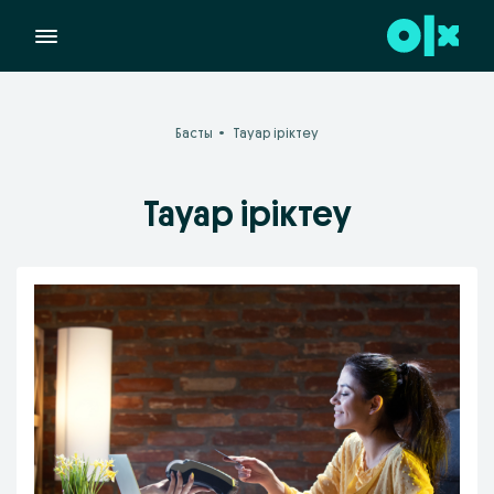
Басты
Тауар іріктеу
Тауар іріктеу