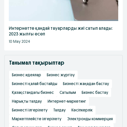
Интернетте қандай тауарларды жиі сатып алады:
2023 жылғы есеп
10 May 2024
Танымал тақырыптар
Бизнес идеялар
Бизнес жүргізу
Бизнесті қалай бастайды
Бизнесті жаңадан бастау
Қазақстандағы бизнес
Сатылым
Бизнес бастау
Нарықты талдау
Интернет-маркетинг
Бизнесті ілгерілету
Талдау
Кәсіпкерлік
Маркетплейсте ілгерілету
Электронды коммерция