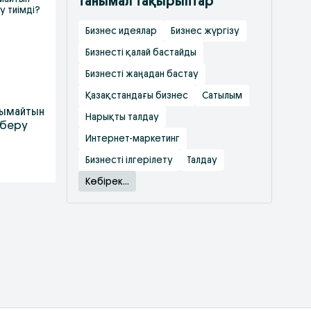
Танымал тақырыптар
Бизнес идеялар
Бизнес жүргізу
Бизнесті қалай бастайды
Бизнесті жаңадан бастау
Қазақстандағы бизнес
Сатылым
жымайтын
Нарықты талдау
 беру
Интернет-маркетинг
Бизнесті ілгерілету
Талдау
Көбірек...