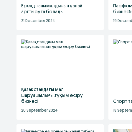
Бренд танымалдығын қалай
Парфюм
арттыруға болады
бизнесі
21 December 2024
19 Decem
Қазақстандағы мал
шаруашылығы:тұқым өсіру
бизнесі
Cпорт т
20 September 2024
18 Septem