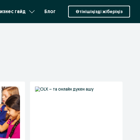
изнес гайд
Блог
Өтінішіңізді жіберіңіз