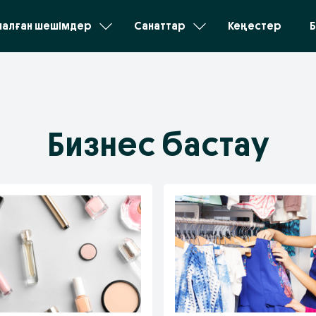
налған шешімдер
Санаттар
Кеңестер
Б
Бизнес бастау