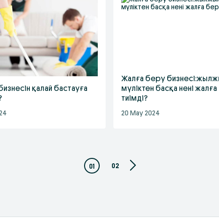
Жалға беру бизнесі:жыл
бизнесін қалай бастауға
мүліктен басқа нені жалға
?
тиімді?
24
20 May 2024
02
01