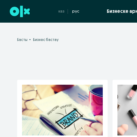
Бизнеске ар
каз
рус
Басты
Бизнес бастау