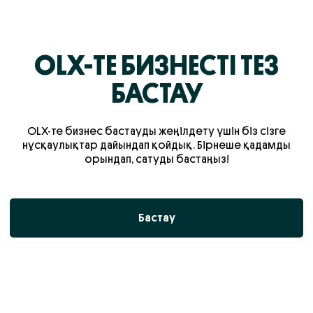
OLX-ТЕ БИЗНЕСТІ ТЕЗ
БАСТАУ
OLX-те бизнес бастауды жеңілдету үшін біз сізге
нұсқаулықтар дайындап қойдық. Бірнеше қадамды
орындап, сатуды бастаңыз!
Бастау