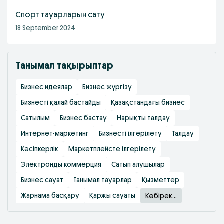
Cпорт тауарларын сату
18 September 2024
Танымал тақырыптар
Бизнес идеялар
Бизнес жүргізу
Бизнесті қалай бастайды
Қазақстандағы бизнес
Сатылым
Бизнес бастау
Нарықты талдау
Интернет-маркетинг
Бизнесті ілгерілету
Талдау
Кәсіпкерлік
Маркетплейсте ілгерілету
Электронды коммерция
Сатып алушылар
Бизнес сауат
Танымал тауарлар
Қызметтер
Жарнама басқару
Қаржы сауаты
Көбірек...