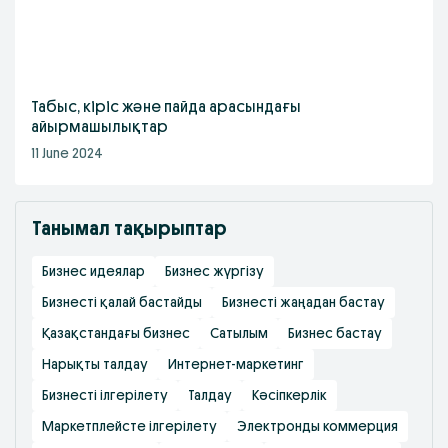
Табыс, кіріс және пайда арасындағы
айырмашылықтар
11 June 2024
Танымал тақырыптар
Бизнес идеялар
Бизнес жүргізу
Бизнесті қалай бастайды
Бизнесті жаңадан бастау
Қазақстандағы бизнес
Сатылым
Бизнес бастау
Нарықты талдау
Интернет-маркетинг
Бизнесті ілгерілету
Талдау
Кәсіпкерлік
Маркетплейсте ілгерілету
Электронды коммерция