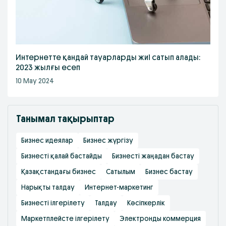
Интернетте қандай тауарларды жиі сатып алады:
2023 жылғы есеп
10 May 2024
Танымал тақырыптар
Бизнес идеялар
Бизнес жүргізу
Бизнесті қалай бастайды
Бизнесті жаңадан бастау
Қазақстандағы бизнес
Сатылым
Бизнес бастау
Нарықты талдау
Интернет-маркетинг
Бизнесті ілгерілету
Талдау
Кәсіпкерлік
Маркетплейсте ілгерілету
Электронды коммерция