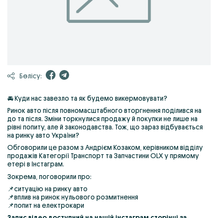
Бөлісу:
🚘 Куди нас завезло та як будемо викермовувати?
Ринок авто після повномасштабного вторгнення поділився на
до та після. Зміни торкнулися продажу й покупки не лише на
рівні попиту, але й законодавства. Тож, що зараз відбувається
на ринку авто України?
Обговорили це разом з Андрієм Козаком, керівником відділу
продажів Категорії Транспорт та Запчастини OLX у прямому
етері в Інстаграм.
Зокрема, поговорили про:
📌ситуацію на ринку авто
📌вплив на ринок нульового розмитнення
📌попит на електрокари
Запис відео доступний на нашій інстаграм сторінці за